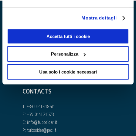
Mostra dettagli
Accetta tutti i cookie
TUBOSIDER S.P.A.
Personalizza
P.I. 03141780019
Rea AT-95010
Usa solo i cookie necessari
Share capital 10.000.000 €
CONTACTS
T:
+39 0141 418411
F: +39 0141 211373
E:
info@tubosider.it
P:
tubosider@pec.it