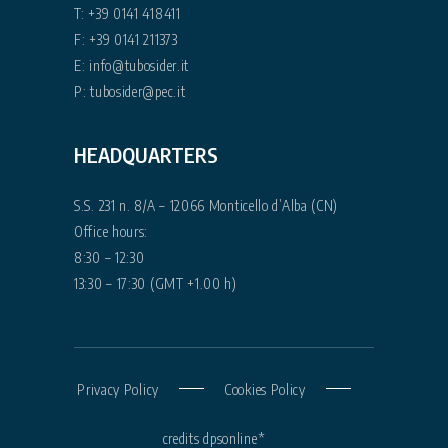
T:
+39 0141 418411
F: +39 0141 211373
E:
info@tubosider.it
P:
tubosider@pec.it
HEADQUARTERS
S.S. 231 n. 8/A – 12066 Monticello d’Alba (CN)
Office hours:
8:30 – 12:30
13:30 – 17:30 (GMT +1.00 h)
Privacy Policy
Cookies Policy
credits dpsonline*